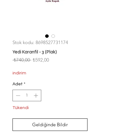
Stok kodu: 8698527731174
Yedi Karanfil - 3 (Plak)
Normal
İndirimli
 ₺740,00 
₺592,00
Fiyat
Fiyat
indirim
Adet
*
Tükendi
Geldiğinde Bildir