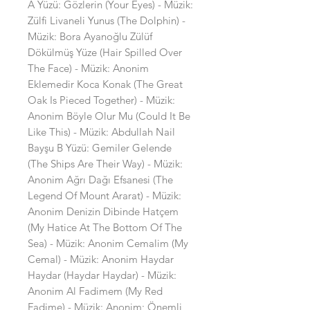
A Yüzü: Gözlerin (Your Eyes) - Müzik:
Zülfi Livaneli Yunus (The Dolphin) -
Müzik: Bora Ayanoğlu Zülüf
Dökülmüş Yüze (Hair Spilled Over
The Face) - Müzik: Anonim
Eklemedir Koca Konak (The Great
Oak Is Pieced Together) - Müzik:
Anonim Böyle Olur Mu (Could It Be
Like This) - Müzik: Abdullah Nail
Bayşu B Yüzü: Gemiler Gelende
(The Ships Are Their Way) - Müzik:
Anonim Ağrı Dağı Efsanesi (The
Legend Of Mount Ararat) - Müzik:
Anonim Denizin Dibinde Hatçem
(My Hatice At The Bottom Of The
Sea) - Müzik: Anonim Cemalim (My
Cemal) - Müzik: Anonim Haydar
Haydar (Haydar Haydar) - Müzik:
Anonim Al Fadimem (My Red
Fadime) - Müzik: Anonim; Önemli