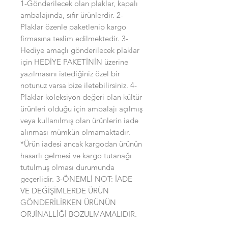
1-Gönderilecek olan plaklar, kapalı 
ambalajında, sıfır ürünlerdir. 2-
Plaklar özenle paketlenip kargo 
firmasına teslim edilmektedir. 3-
Hediye amaçlı gönderilecek plaklar 
için HEDİYE PAKETİNİN üzerine 
yazılmasını istediğiniz özel bir 
notunuz varsa bize iletebilirsiniz. 4-
Plaklar koleksiyon değeri olan kültür 
ürünleri olduğu için ambalajı açılmış 
veya kullanılmış olan ürünlerin iade 
alınması mümkün olmamaktadır. 
*Ürün iadesi ancak kargodan ürünün 
hasarlı gelmesi ve kargo tutanağı 
tutulmuş olması durumunda 
geçerlidir. 3-ÖNEMLİ NOT: İADE 
VE DEĞİŞİMLERDE ÜRÜN 
GÖNDERİLİRKEN ÜRÜNÜN 
ORJİNALLİĞİ BOZULMAMALIDIR.