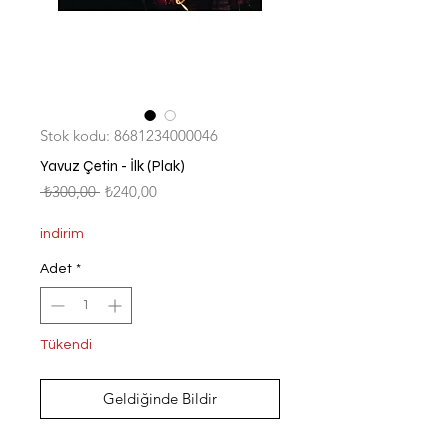
Stok kodu: 8681234000046
Yavuz Çetin - İlk (Plak)
Normal
İndirimli
 ₺300,00 
₺240,00
Fiyat
Fiyat
indirim
Adet
*
Tükendi
Geldiğinde Bildir