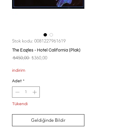
Stok kodu: 0081227961619
The Eagles - Hotel California (Plak)
Normal
İndirimli
 ₺450,00 
₺360,00
Fiyat
Fiyat
indirim
Adet
*
Tükendi
Geldiğinde Bildir