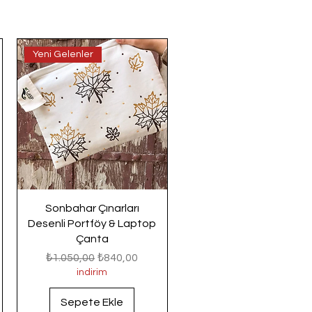
Yeni Gelenler
Sonbahar Çınarları
Desenli Portföy & Laptop
Çanta
Normal Fiyat
İndirimli Fiyat
₺1.050,00
₺840,00
indirim
Sepete Ekle