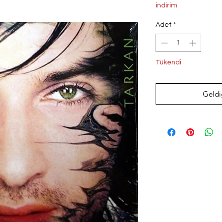
Fiyat
Fi
indirim
Adet
*
Tükendi
Geldi