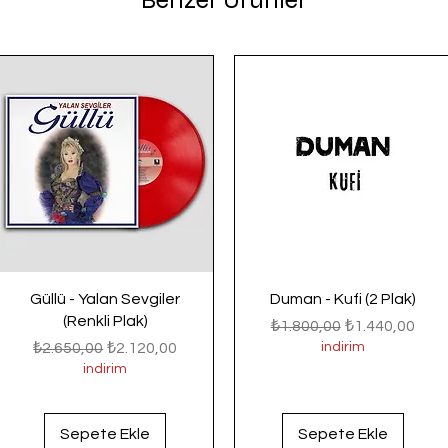
Benzer Ürünler
Güllü - Yalan Sevgiler
Duman - Kufi (2 Plak)
(Renkli Plak)
Normal Fiyat
İndirimli Fiyat
₺1.800,00
₺1.440,00
Normal Fiyat
İndirimli Fiyat
₺2.650,00
₺2.120,00
indirim
indirim
Sepete Ekle
Sepete Ekle