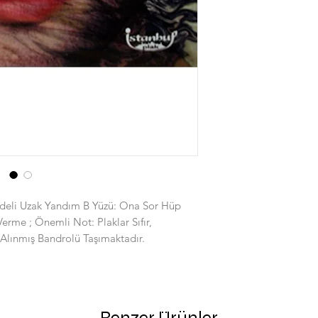
ideli Uzak Yandım B Yüzü: Ona Sor Hüp
rme ; Önemli Not: Plaklar Sıfır,
 Alınmış Bandrolü Taşımaktadır.