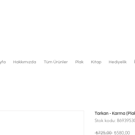
yfa
Hakkımızda
Tüm Ürünler
Plak
Kitap
Hediyelik
Tarkan - Karma (Pla
Stok kodu: 8693953
Normal
İn
 ₺725,00 
₺580,00