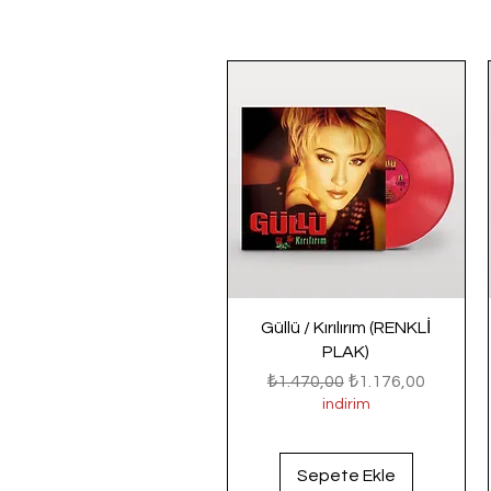
Güllü / Kırılırım (RENKLİ
PLAK)
Normal Fiyat
İndirimli Fiyat
₺1.470,00
₺1.176,00
indirim
Sepete Ekle