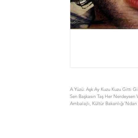
A Yüzü: Aşk Ay Kuzu Kuzu Gitti G
Sen Başkasın Taş Her Nerdeysen Ve
Ambalajlı, Kültür Bakanlığı'Ndan