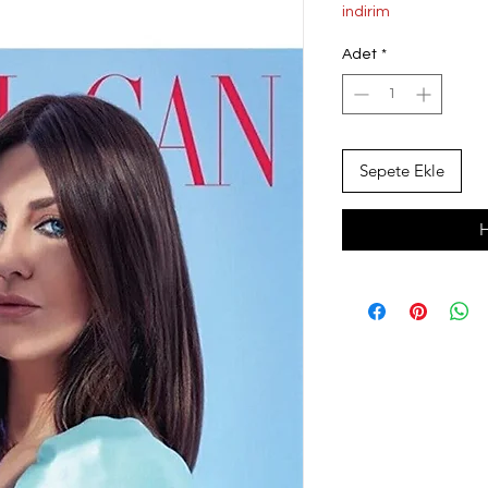
Fiyat
Fi
indirim
Adet
*
Sepete Ekle
H