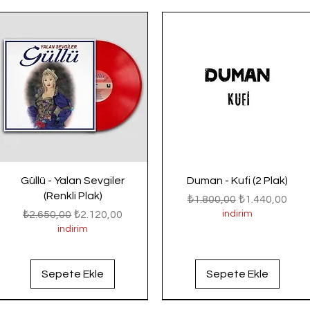
Güllü - Yalan Sevgiler
Duman - Kufi (2 Plak)
(Renkli Plak)
Normal Fiyat
İndirimli Fiyat
₺1.800,00
₺1.440,00
Normal Fiyat
İndirimli Fiyat
₺2.650,00
₺2.120,00
indirim
indirim
Sepete Ekle
Sepete Ekle