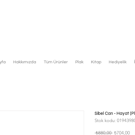
yfa
Hakkımızda
Tüm Ürünler
Plak
Kitap
Hediyelik
Sibel Can - Hayat (P
Stok kodu: 0194398
Normal
İn
 ₺880,00 
₺704,00