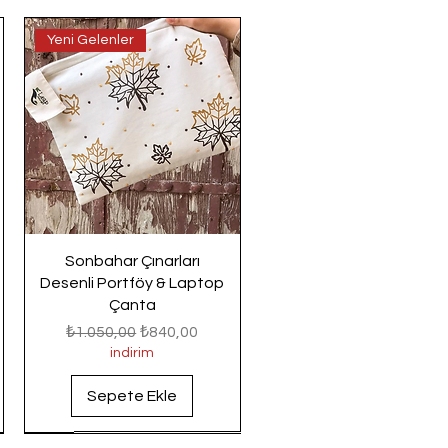
Yeni Gelenler
Sonbahar Çınarları
Desenli Portföy & Laptop
Çanta
Normal Fiyat
İndirimli Fiyat
₺1.050,00
₺840,00
indirim
Sepete Ekle