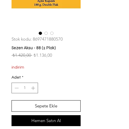
Stok kodu: 8697471880570
Sezen Aksu - 88 (2 Plak)
Normal
İndirimli
 ₺1.420,00 
₺1.136,00
Fiyat
Fiyat
indirim
Adet
*
Sepete Ekle
Hemen Satın Al