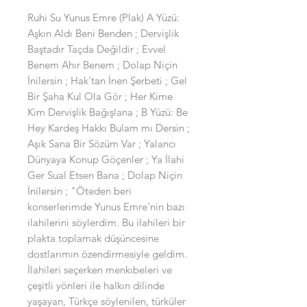
Ruhi Su Yunus Emre (Plak) A Yüzü:
Aşkın Aldı Beni Benden ; Dervişlik
Baştadır Taçda Değildir ; Evvel
Benem Ahır Benem ; Dolap Niçin
İnilersin ; Hak'tan İnen Şerbeti ; Gel
Bir Şaha Kul Ola Gör ; Her Kime
Kim Dervişlik Bağışlana ; B Yüzü: Be
Hey Kardeş Hakkı Bulam mı Dersin ;
Aşık Sana Bir Sözüm Var ; Yalancı
Dünyaya Konup Göçenler ; Ya İlahi
Ger Sual Etsen Bana ; Dolap Niçin
İnilersin ; "Öteden beri
konserlerimde Yunus Emre’nin bazı
ilahilerini söylerdim. Bu ilahileri bir
plakta toplamak düşüncesine
dostlarımın özendirmesiyle geldim.
İlahileri seçerken menkıbeleri ve
çeşitli yönleri ile halkın dilinde
yaşayan, Türkçe söylenilen, türküler