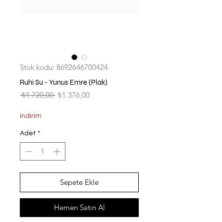
Stok kodu: 8692646700424
Ruhi Su - Yunus Emre (Plak)
Normal
İndirimli
 ₺1.720,00 
₺1.376,00
Fiyat
Fiyat
indirim
Adet
*
Sepete Ekle
Hemen Satın Al