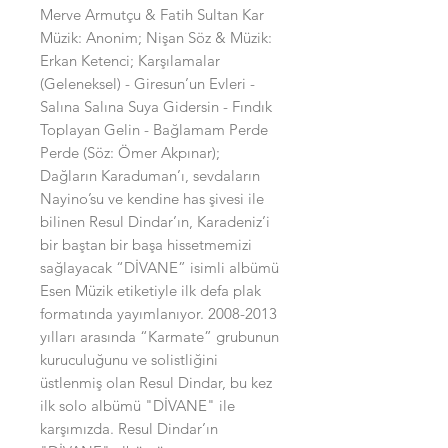
Merve Armutçu & Fatih Sultan Kar
Müzik: Anonim; Nişan Söz & Müzik:
Erkan Ketenci; Karşılamalar
(Geleneksel) - Giresun’un Evleri -
Salına Salına Suya Gidersin - Fındık
Toplayan Gelin - Bağlamam Perde
Perde (Söz: Ömer Akpınar);
Dağların Karaduman’ı, sevdaların
Nayino’su ve kendine has şivesi ile
bilinen Resul Dindar’ın, Karadeniz’i
bir baştan bir başa hissetmemizi
sağlayacak “DİVANE” isimli albümü
Esen Müzik etiketiyle ilk defa plak
formatında yayımlanıyor. 2008-2013
yılları arasında “Karmate” grubunun
kuruculuğunu ve solistliğini
üstlenmiş olan Resul Dindar, bu kez
ilk solo albümü "DİVANE" ile
karşımızda. Resul Dindar’ın