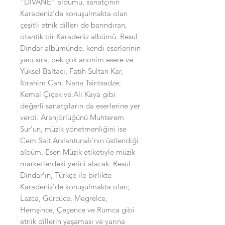
"DİVANE" albümü, sanatçının
Karadeniz'de konuşulmakta olan
çeşitli etnik dilleri de barındıran,
otantik bir Karadeniz albümü. Resul
Dindar albümünde, kendi eserlerinin
yanı sıra, pek çok anonim esere ve
Yüksel Baltacı, Fatih Sultan Kar,
İbrahim Can, Nana Tsintsadze,
Kemal Çiçek ve Ali Kaya gibi
değerli sanatçıların da eserlerine yer
verdi. Aranjörlüğünü Muhterem
Sur’un, müzik yönetmenliğini ise
Cem Sait Arslantunalı’nın üstlendiği
albüm, Esen Müzik etiketiyle müzik
marketlerdeki yerini alacak. Resul
Dindar’ın, Türkçe ile birlikte
Karadeniz’de konuşulmakta olan;
Lazca, Gürcüce, Megrelce,
Hemşince, Çeçence ve Rumca gibi
etnik dillerin yaşaması ve yarına