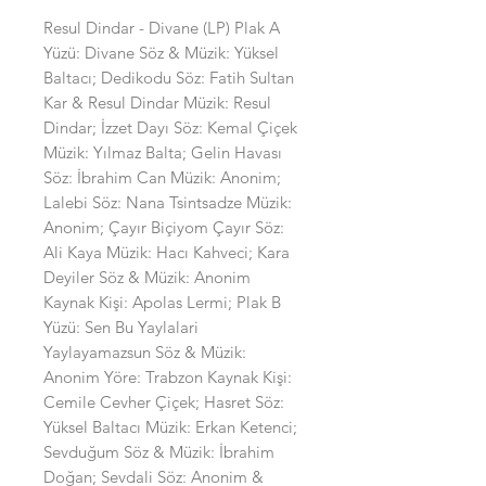
Resul Dindar - Divane (LP) Plak A
Yüzü: Divane Söz & Müzik: Yüksel
Baltacı; Dedikodu Söz: Fatih Sultan
Kar & Resul Dindar Müzik: Resul
Dindar; İzzet Dayı Söz: Kemal Çiçek
Müzik: Yılmaz Balta; Gelin Havası
Söz: İbrahim Can Müzik: Anonim;
Lalebi Söz: Nana Tsintsadze Müzik:
Anonim; Çayır Biçiyom Çayır Söz:
Ali Kaya Müzik: Hacı Kahveci; Kara
Deyiler Söz & Müzik: Anonim
Kaynak Kişi: Apolas Lermi; Plak B
Yüzü: Sen Bu Yaylalari
Yaylayamazsun Söz & Müzik:
Anonim Yöre: Trabzon Kaynak Kişi:
Cemile Cevher Çiçek; Hasret Söz:
Yüksel Baltacı Müzik: Erkan Ketenci;
Sevduğum Söz & Müzik: İbrahim
Doğan; Sevdali Söz: Anonim &