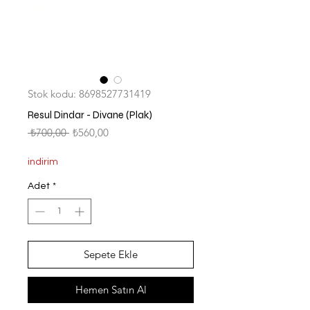
Stok kodu: 8698527731419
Resul Dindar - Divane (Plak)
Normal
İndirimli
 ₺700,00 
₺560,00
Fiyat
Fiyat
indirim
Adet
*
Sepete Ekle
Hemen Satın Al