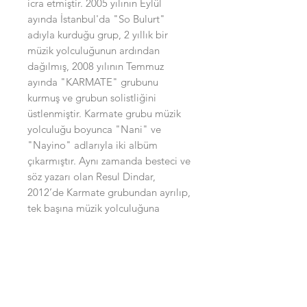
icra etmiştir. 2005 yılının Eylül
ayında İstanbul'da "So Bulurt"
adıyla kurduğu grup, 2 yıllık bir
müzik yolculuğunun ardından
dağılmış, 2008 yılının Temmuz
ayında "KARMATE" grubunu
kurmuş ve grubun solistliğini
üstlenmiştir. Karmate grubu müzik
yolculuğu boyunca "Nani" ve
"Nayino" adlarıyla iki albüm
çıkarmıştır. Aynı zamanda besteci ve
söz yazarı olan Resul Dindar,
2012’de Karmate grubundan ayrılıp,
tek başına müzik yolculuğuna
devam etmeye karar vererek
“Divane” isimli albümüyle
müzikseverlerle buluşuyor…