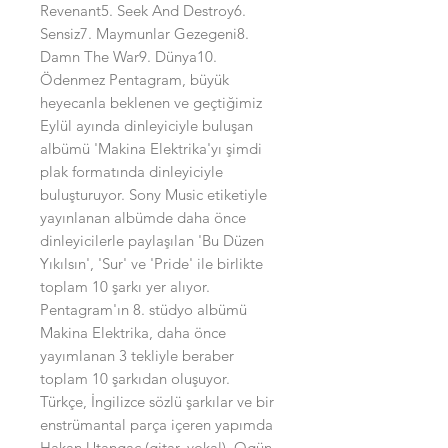
Revenant5. Seek And Destroy6.
Sensiz7. Maymunlar Gezegeni8.
Damn The War9. Dünya10.
Ödenmez Pentagram, büyük
heyecanla beklenen ve geçtiğimiz
Eylül ayında dinleyiciyle buluşan
albümü 'Makina Elektrika'yı şimdi
plak formatında dinleyiciyle
buluşturuyor. Sony Music etiketiyle
yayınlanan albümde daha önce
dinleyicilerle paylaşılan 'Bu Düzen
Yıkılsın', 'Sur' ve 'Pride' ile birlikte
toplam 10 şarkı yer alıyor.
Pentagram'ın 8. stüdyo albümü
Makina Elektrika, daha önce
yayımlanan 3 tekliyle beraber
toplam 10 şarkıdan oluşuyor.
Türkçe, İngilizce sözlü şarkılar ve bir
enstrümantal parça içeren yapımda
Hakan Utangaç (gitar, vokal), Ogün