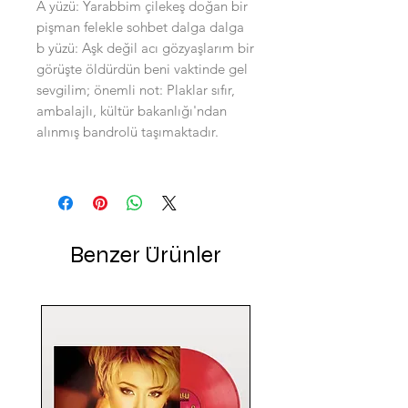
A yüzü: Yarabbim çilekeş doğan bir
pişman felekle sohbet dalga dalga
b yüzü: Aşk değil acı gözyaşlarım bir
görüşte öldürdün beni vaktinde gel
sevgilim; önemli not: Plaklar sıfır,
ambalajlı, kültür bakanlığı'ndan
alınmış bandrolü taşımaktadır.
Benzer Ürünler