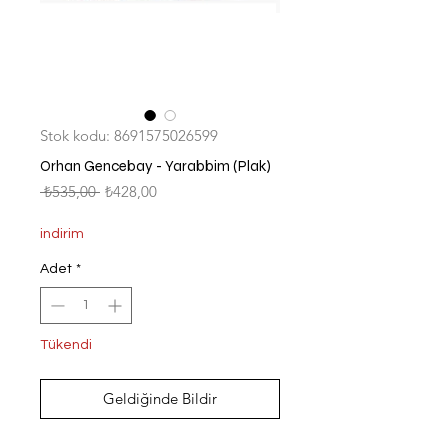
Stok kodu: 8691575026599
Orhan Gencebay - Yarabbim (Plak)
Normal
İndirimli
 ₺535,00 
₺428,00
Fiyat
Fiyat
indirim
Adet
*
Tükendi
Geldiğinde Bildir