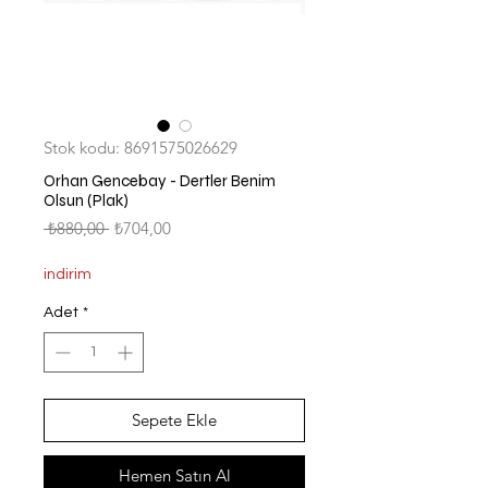
Stok kodu: 8691575026629
Orhan Gencebay - Dertler Benim
Olsun (Plak)
Normal
İndirimli
 ₺880,00 
₺704,00
Fiyat
Fiyat
indirim
Adet
*
Sepete Ekle
Hemen Satın Al