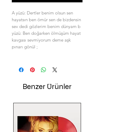
A yüzü: Dertler benim olsun sen
hayatsın ben ömür sen de bizdensin
sev dedi gözlerim benim dünyam b
yüzü: Ben doğarken ölmüşüm hayat
kavgası sevmiyorum deme aşk
pınarı gönül ;
Benzer Ürünler