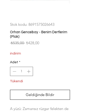
Stok kodu: 8691575026643
Orhan Gencebay - Benim Dertlerim
(Plak)
Normal
İndirimli
 ₺535,00 
₺428,00
Fiyat
Fiyat
indirim
Adet
*
Tükendi
Geldiğinde Bildir
A yüzü: Zamansız rüzgar felekten de