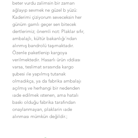
beter vurdu zalimsin bir zaman
ağlayıp sevmek ne güzel b yüzü:
Kaderimi çiziyorum seveceksin her
günüm gamlı geçer sen bitecek
dertlerimiz; önemli not: Plaklar sıfır,
ambalajlı, kültür bakanlığı'ndan
alınmış bandrolü taşımaktadır.
Özenle paketlenip kargoya
verilmektedir. Hasarlı ürün ıddiası
varsa, teslimat sırasında kargo
şubesi ıle yapılmış tutanak
olmadıkça, ya da fabrika ambalajı
açılmış ve herhangi bir nedenden
ıade edilmek ıstenen, ama hatalı
baskı olduğu fabrika tarafından
onaylanmayan, plaklarin ıade
alınması mümkün değildir.;