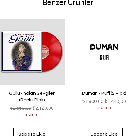
Benzer Ürünler
Güllü - Yalan Sevgiler
Duman - Kufi (2 Plak)
(Renkli Plak)
Normal Fiyat
İndirimli Fiyat
₺1.800,00
₺1.440,00
Normal Fiyat
İndirimli Fiyat
₺2.650,00
₺2.120,00
indirim
indirim
Sepete Ekle
Sepete Ekle