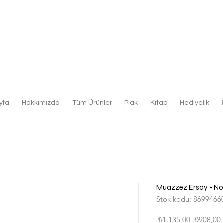
yfa
Hakkımızda
Tüm Ürünler
Plak
Kitap
Hediyelik
Muazzez Ersoy - Nosta
Stok kodu: 8699466
Normal
 ₺1.135,00 
₺908,00