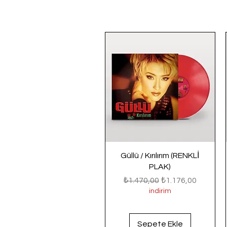
Güllü / Kırılırım (RENKLİ
PLAK)
Normal Fiyat
İndirimli Fiyat
₺1.470,00
₺1.176,00
indirim
Sepete Ekle