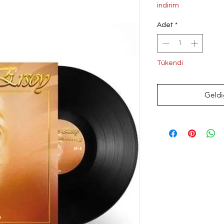
Fiyat
indirim
Adet
*
Tükendi
Geldi