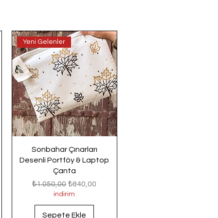
Yeni Gelenler
Sonbahar Çınarları
Desenli Portföy & Laptop
Çanta
Normal Fiyat
İndirimli Fiyat
₺1.050,00
₺840,00
indirim
Sepete Ekle