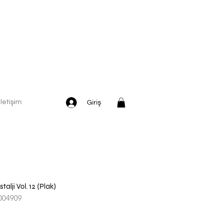
İletişim
Giriş
lji Vol. 12 (Plak)
004909
İndirimli