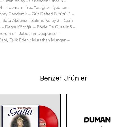
 – Ozan Anlaş – O Benden Önce 3 –
r 4 – Toeman – Yaz Yanığı 5 – Şebnem
Koray Candemir – Güz Defteri B Yüzü: 1 –
 – Batu Akdeniz – Zalime Kolay 3 – Cem
4 – Derya Köroğlu – Böyle De Güzeliz 5 –
yorum 6 – Jabbar & Deeperise –
zbi, Eşlik Eden : Murathan Mungan –
Benzer Ürünler