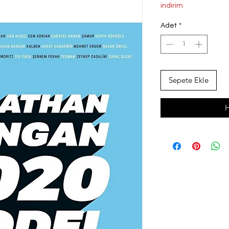
Fiyat
indirim
Adet
*
Sepete Ekle
H