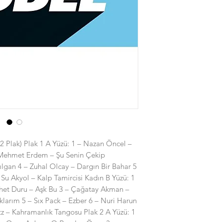
 Plak) Plak 1 A Yüzü: 1 – Nazan Öncel –
– Mehmet Erdem – Şu Senin Çekip
ılgan 4 – Zuhal Olcay – Dargın Bir Bahar 5
Su Akyol – Kalp Tamircisi Kadın B Yüzü: 1
het Duru – Aşk Bu 3 – Çağatay Akman –
klarım 5 – Sıx Pack – Ezber 6 – Nuri Harun
tz – Kahramanlık Tangosu Plak 2 A Yüzü: 1