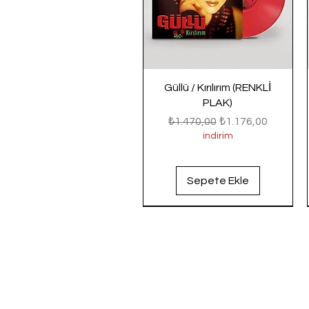
Güllü / Kırılırım (RENKLİ
PLAK)
Normal Fiyat
İndirimli Fiyat
₺1.470,00
₺1.176,00
indirim
Sepete Ekle
Yeni Gelenler
Yeni Gelenler
Yeni Gelenler