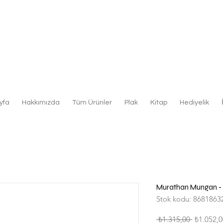
yfa
Hakkımızda
Tüm Ürünler
Plak
Kitap
Hediyelik
Murathan Mungan - 
Stok kodu: 8681863
Normal
 ₺1.315,00 
₺1.052,0