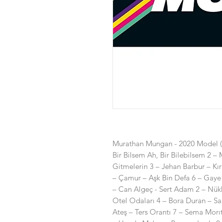
Murathan Mungan - 2020 Model (2
Bir Bilsem Ah, Bir Bilebilsem 2 
Gitmelerin 3 – Jehan Barbur – Kır
– Çamur – Aşk Bin Defa 6 – Gaye 
– Can Algeç - Sert Adam 2 – Nük
Otel Odaları 4 – Bora Duran – Sa
Ateş – Ters Orantı 7 – Sema Morı