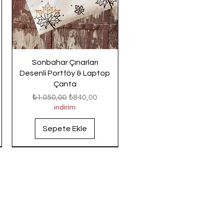
Sonbahar Çınarları
Desenli Portföy & Laptop
Çanta
Normal Fiyat
İndirimli Fiyat
₺1.050,00
₺840,00
indirim
Sepete Ekle
Yeni Gelenler
Yeni Gelenler
Yeni Gelenler