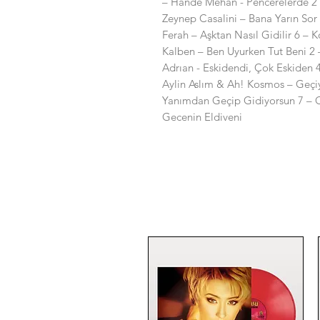
– Hande Mehan - Pencerelerde 2
Zeynep Casalini – Bana Yarın So
Ferah – Aşktan Nasıl Gidilir 6 – 
Kalben – Ben Uyurken Tut Beni 2
Adrıan - Eskidendi, Çok Eskiden 
Aylin Aslım & Ah! Kosmos – Geçi
Yanımdan Geçip Gidiyorsun 7 – O
Gecenin Eldiveni