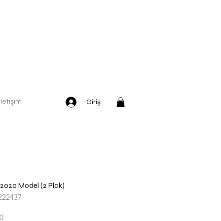
İletişim
Giriş
2020 Model (2 Plak)
222437
İndirimli
0