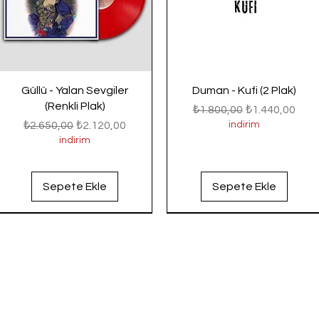
Güllü - Yalan Sevgiler
Duman - Kufi (2 Plak)
(Renkli Plak)
Normal Fiyat
İndirimli Fiyat
₺1.800,00
₺1.440,00
Normal Fiyat
İndirimli Fiyat
₺2.650,00
₺2.120,00
indirim
indirim
Sepete Ekle
Sepete Ekle
Yeni Gelenler
Yeni Gelenler
Yeni Gelenler
Yeni Gelenler
Yeni Gelenler
Yeni Gelenler