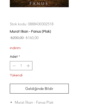
Stok kodu: 0888430302518
Murat Ilkan - Fanus (Plak)
Normal
İndirimli
 ₺200,00 
₺160,00
Fiyat
Fiyat
indirim
Adet
*
Tükendi
Geldiğinde Bildir
Murat İlkan - Fanus Plak