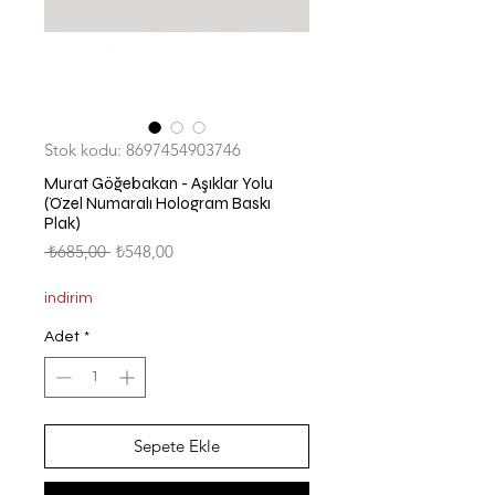
Stok kodu: 8697454903746
Murat Göğebakan - Aşıklar Yolu
(Özel Numaralı Hologram Baskı
Plak)
Normal
İndirimli
 ₺685,00 
₺548,00
Fiyat
Fiyat
indirim
Adet
*
Sepete Ekle