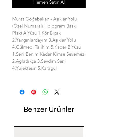
Hemen Satın Al
Murat Göğebakan - Aşıklar Yolu
(Özel Numaralı Hologram Baskı
Plak) A Yüzü 1.Kör Bıçak
2.Yangınlardayım 3.Aşıklar Yolu
4.Gülmedi Talihim 5.Kader B Yüzü
1.Seni Benim Kadar Kimse Sevemez
2.Ağladıkça 3.Sevdim Seni
4.Yürektesin 5.Karagül
Benzer Ürünler