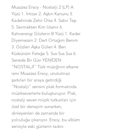
Muazzez Ersoy - Nostalji 2 (LP) A
Yüzü 1. İntizar 2. Aşkın Kanunu 3.
Kadehinde Zehir Olsa 4. Sabır Taşı
5. Sevmekten Kim Usanır 6.
Kahverengi Gözlerin B Yüzü 1. Kader
Diyemezsin 2. Dert Ortağım Benim
3. Gözleri Aşka Gülen 4. Ben
Küskünüm Feleğe 5. Sus Sus Sus 6.
Senede Bir Gün YENİDEN
“NOSTALJİ” Türk müziğinin efsane
ismi Muazzez Ersoy, unutulmaz
şarkıları bir araya getirdiği
“Nostalji" serisini plak formatında
müzikseverlerle buluşturuyor. Plak,
nostalji seven müzik tutkunları için
özel bir deneyim sunarken,
dinleyenleri de zamanda bir
yolculuğa çıkarıyor. Ersoy, bu albüm
serisiyle eski günlerin tadını