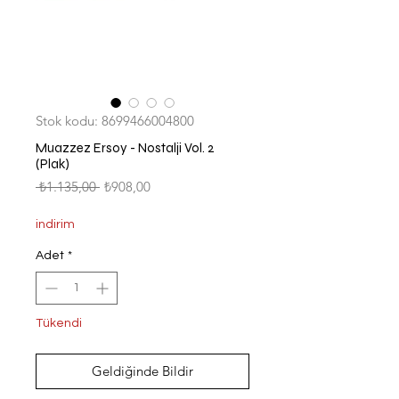
Stok kodu: 8699466004800
Muazzez Ersoy - Nostalji Vol. 2
(Plak)
Normal
İndirimli
 ₺1.135,00 
₺908,00
Fiyat
Fiyat
indirim
Adet
*
Tükendi
Geldiğinde Bildir