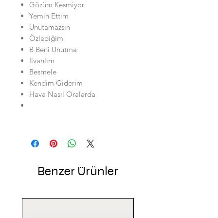
Gözüm Kesmiyor
Yemin Ettim
Unutamazsın
Özlediğim
B Beni Unutma
İlvanlım
Besmele
Kendim Giderim
Hava Nasıl Oralarda
Benzer Ürünler