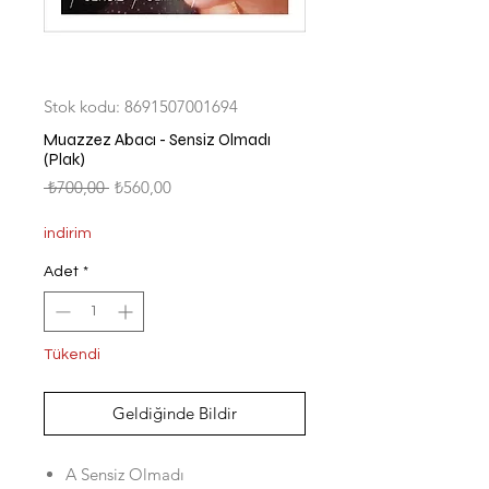
Stok kodu: 8691507001694
Muazzez Abacı - Sensiz Olmadı
(Plak)
Normal
İndirimli
 ₺700,00 
₺560,00
Fiyat
Fiyat
indirim
Adet
*
Tükendi
Geldiğinde Bildir
A Sensiz Olmadı