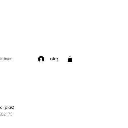
İletişim
Giriş
o (plak)
502175
dirimli