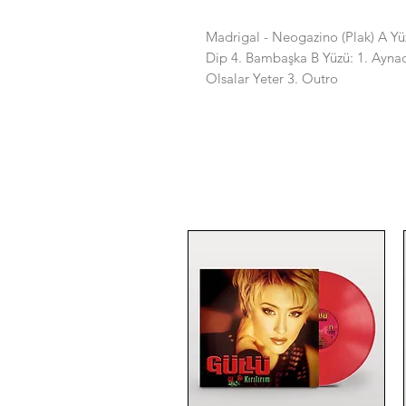
Madrigal - Neogazino (Plak) A Yü
Dip 4. Bambaşka B Yüzü: 1. Aynad
Olsalar Yeter 3. Outro