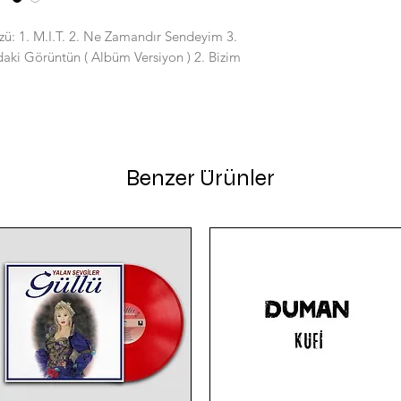
zü: 1. M.I.T. 2. Ne Zamandır Sendeyim 3.
aki Görüntün ( Albüm Versiyon ) 2. Bizim
Benzer Ürünler