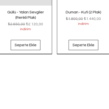
Güllü - Yalan Sevgiler
Duman - Kufi (2 Plak)
(Renkli Plak)
Normal Fiyat
İndirimli Fiyat
₺1.800,00
₺1.440,00
Normal Fiyat
İndirimli Fiyat
₺2.650,00
₺2.120,00
indirim
indirim
Sepete Ekle
Sepete Ekle
Yeni Gelenler
Yeni Gelenler
Yeni Gelenler
Yeni Gelenler
Yeni Gelenler
Yeni Gelenler