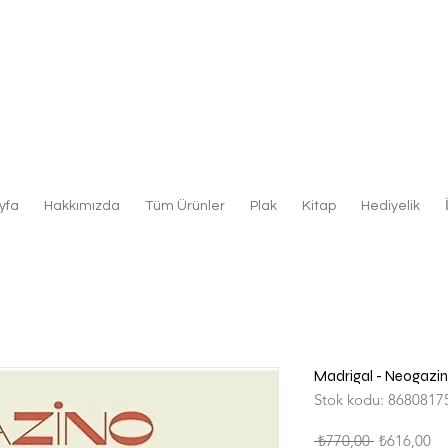
yfa
Hakkımızda
Tüm Ürünler
Plak
Kitap
Hediyelik
Madrigal - Neogazin
Stok kodu: 8680817
Normal
İn
 ₺770,00 
₺616,00