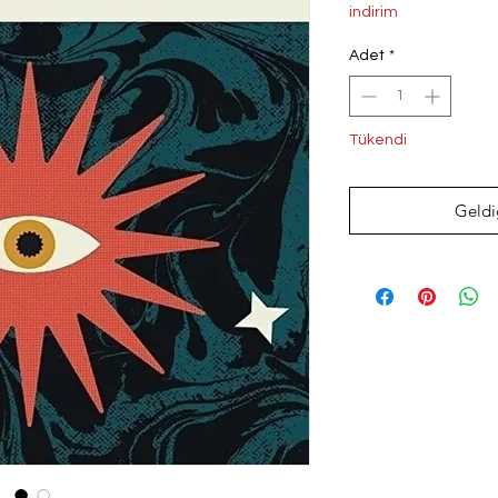
Fiyat
Fi
indirim
Adet
*
Tükendi
Geldi