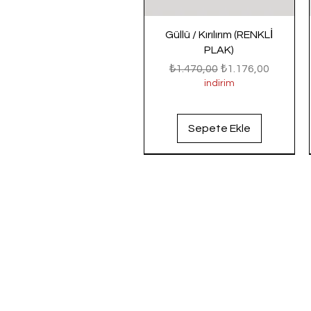
Güllü / Kırılırım (RENKLİ
PLAK)
Normal Fiyat
İndirimli Fiyat
₺1.470,00
₺1.176,00
indirim
Sepete Ekle
Yeni Gelenler
Yeni Gelenler
Yeni Gelenler