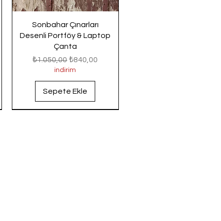
Sonbahar Çınarları
Desenli Portföy & Laptop
Çanta
Normal Fiyat
İndirimli Fiyat
₺1.050,00
₺840,00
indirim
Sepete Ekle
Yeni Gelenler
Yeni Gelenler
Yeni Gelenler