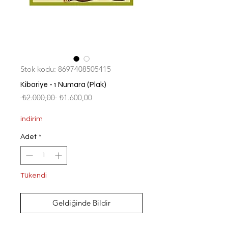
Stok kodu: 8697408505415
Kibariye - 1 Numara (Plak)
Normal
İndirimli
 ₺2.000,00 
₺1.600,00
Fiyat
Fiyat
indirim
Adet
*
Tükendi
Geldiğinde Bildir