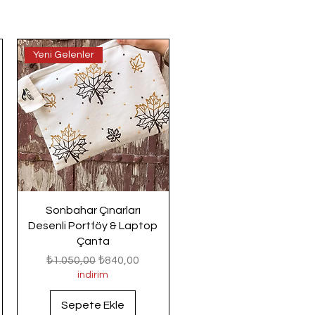
Yeni Gelenler
Sonbahar Çınarları
Desenli Portföy & Laptop
Çanta
Normal Fiyat
İndirimli Fiyat
₺1.050,00
₺840,00
indirim
Sepete Ekle