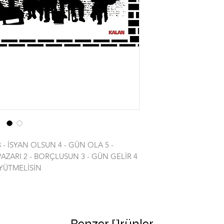
 - İSYAN OLSUN 4 - GÜN OLA 5 -
AZARI 2 - BORÇLUSUN 3 - GÜN GELİR 4
ÜYÜTMELİSİN