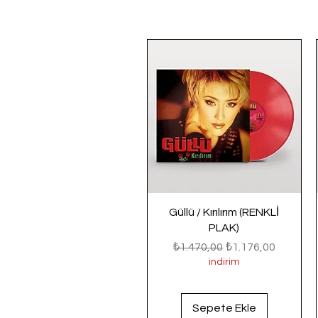
Güllü / Kırılırım (RENKLİ
PLAK)
Normal Fiyat
İndirimli Fiyat
₺1.470,00
₺1.176,00
indirim
Sepete Ekle