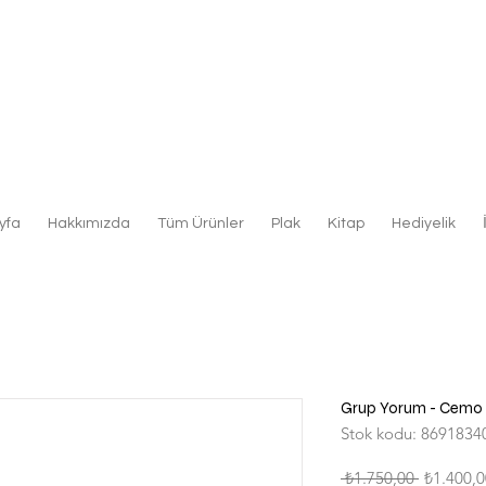
yfa
Hakkımızda
Tüm Ürünler
Plak
Kitap
Hediyelik
Grup Yorum - Cemo 
Stok kodu: 8691834
Normal
 ₺1.750,00 
₺1.400,0