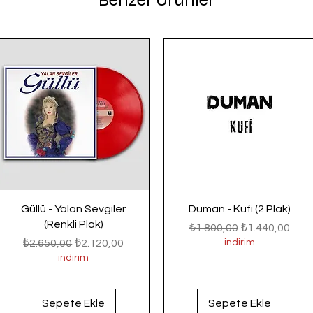
Benzer Ürünler
Güllü - Yalan Sevgiler
Duman - Kufi (2 Plak)
(Renkli Plak)
Normal Fiyat
İndirimli Fiyat
₺1.800,00
₺1.440,00
Normal Fiyat
İndirimli Fiyat
₺2.650,00
₺2.120,00
indirim
indirim
Sepete Ekle
Sepete Ekle