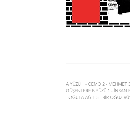
A YÜZÜ 1 - CEMO 2 - MEHMET 3
GÜŞENLERE B YÜZÜ 1 - İNSAN P
- OĞULA AĞIT 5 - BİR OĞUZ B