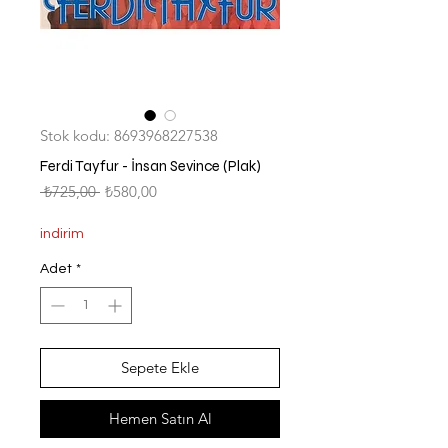
Stok kodu: 8693968227538
Ferdi Tayfur - İnsan Sevince (Plak)
Normal
İndirimli
 ₺725,00 
₺580,00
Fiyat
Fiyat
indirim
Adet
*
Sepete Ekle
Hemen Satın Al