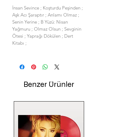
İnsan Sevince ; Koşturdu Peşinden ;
Aşk Acı Şaraptır ; Anlamı Olmaz ;
Senin Yerine ; B Yüzü: Nisan
Yağmuru ; Olmaz Olsun ; Sevginin
Ötesi ; Yaprağı Dökülen ; Dert
Kitabı ;
Benzer Ürünler