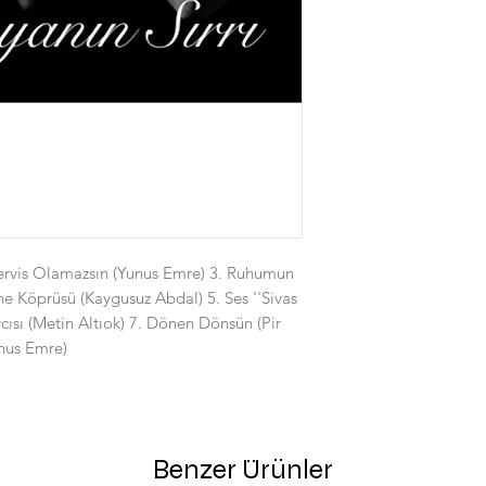
ervis Olamazsın (Yunus Emre) 3. Ruhumun
ene Köprüsü (Kaygusuz Abdal) 5. Ses ''Sivas
Avcısı (Metin Altıok) 7. Dönen Dönsün (Pir
unus Emre)
Benzer Ürünler