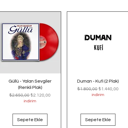
Güllü - Yalan Sevgiler
Duman - Kufi (2 Plak)
(Renkli Plak)
Normal Fiyat
İndirimli Fiyat
₺1.800,00
₺1.440,00
Normal Fiyat
İndirimli Fiyat
₺2.650,00
₺2.120,00
indirim
indirim
Sepete Ekle
Sepete Ekle