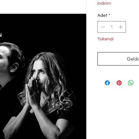
Fiyat
Fi
indirim
Adet
*
Tükendi
Geldi