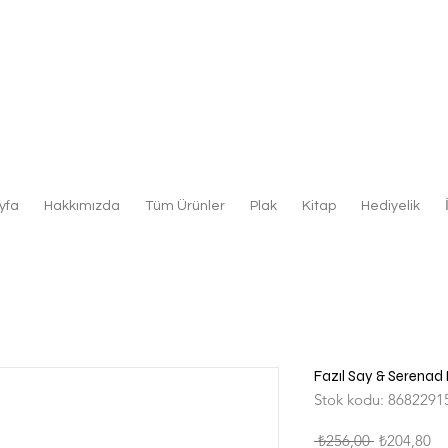
yfa
Hakkımızda
Tüm Ürünler
Plak
Kitap
Hediyelik
Fazıl Say & Serenad 
Stok kodu: 8682291
Normal
İn
 ₺256,00 
₺204,80