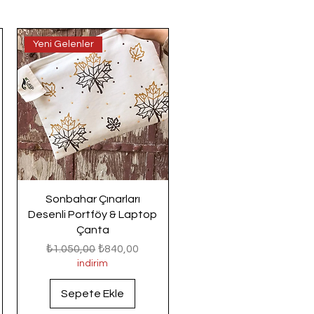
Yeni Gelenler
Sonbahar Çınarları
Desenli Portföy & Laptop
Çanta
Normal Fiyat
İndirimli Fiyat
₺1.050,00
₺840,00
indirim
Sepete Ekle