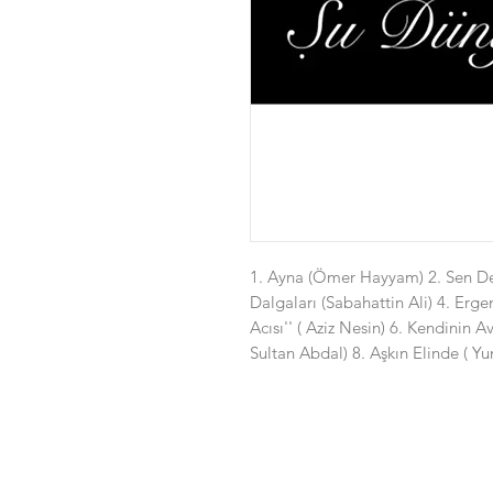
1. Ayna (Ömer Hayyam) 2. Sen D
Dalgaları (Sabahattin Ali) 4. Erg
Acısı'' ( Aziz Nesin) 6. Kendinin 
Sultan Abdal) 8. Aşkın Elinde ( Y