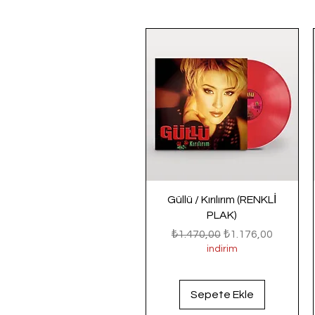
Güllü / Kırılırım (RENKLİ
PLAK)
Normal Fiyat
İndirimli Fiyat
₺1.470,00
₺1.176,00
indirim
Sepete Ekle