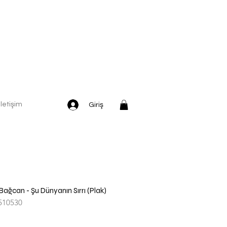
İletişim
Giriş
Bağcan - Şu Dünyanın Sırrı (Plak)
510530
dirimli