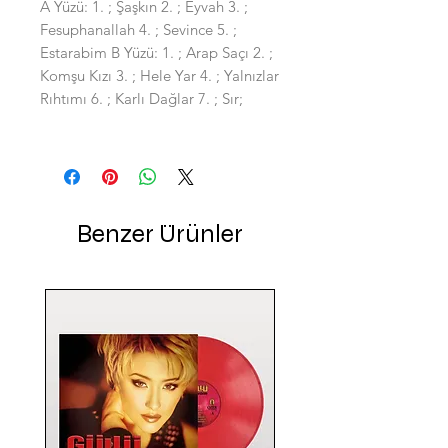
A Yüzü: 1. ; Şaşkın 2. ; Eyvah 3. ;
Fesuphanallah 4. ; Sevince 5. ;
Estarabim B Yüzü: 1. ; Arap Saçı 2. ;
Komşu Kızı 3. ; Hele Yar 4. ; Yalnızlar
Rıhtımı 6. ; Karlı Dağlar 7. ; Sır;
Benzer Ürünler