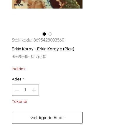
Stok kodu: 8695428003560
Erkin Koray - Erkin Koray 2 (Plak)
Normal
İndirimli
 ₺720,00 
₺576,00
Fiyat
Fiyat
indirim
Adet
*
Tükendi
Geldiğinde Bildir