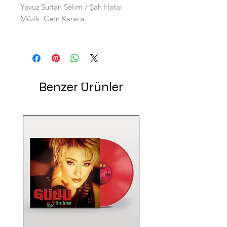
Yavuz Sultan Selim / Şah Hatai
Müzik: Cem Karaca
Benzer Ürünler