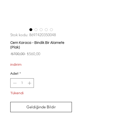
Stok kodu: 8697420350048
Cem Karaca - Bindik Bir Alamete
(Plak)
Normal
İndirimli
 ₺700,00 
₺560,00
Fiyat
Fiyat
indirim
Adet
*
Tükendi
Geldiğinde Bildir