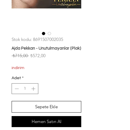
Stok kodu: 8691507002035
Ajda Pekkan - Unutulmayanlar (Plak)
Normal
İndirimli
 ₺715,00 
₺572,00
Fiyat
Fiyat
indirim
Adet
*
Sepete Ekle
Hemen Satın Al