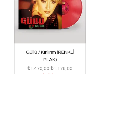
Güllü / Kırılırım (RENKLİ
PLAK)
Normal Fiyat
İndirimli Fiyat
₺1.470,00
₺1.176,00
indirim
Sepete Ekle
Yeni Gelenler
Yeni Gelenler
Yeni Gelenler
Yeni Gelenler
Yeni Gelenler
Yeni Gelenler
Yeni Gelenler
Yeni Gelenler
Yeni Gelenler
Yeni Gelenler
Yeni Gelenler
Yeni Gelenler
Yeni Gelenler
© Afili Dükkan 2025 I Her Hakkı Saklıdır