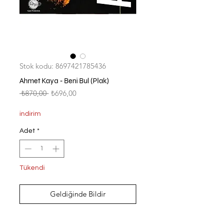
Stok kodu: 8697421785436
Ahmet Kaya - Beni Bul (Plak)
Normal
İndirimli
 ₺870,00 
₺696,00
Fiyat
Fiyat
indirim
Adet
*
Tükendi
Geldiğinde Bildir