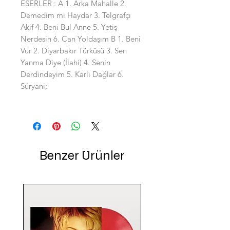
ESERLER : A 1. Arka Mahalle 2.
Demedim mi Haydar 3. Telgrafçı
Akif 4. Beni Bul Anne 5. Yetiş
Nerdesin 6. Can Yoldaşım B 1. Beni
Vur 2. Diyarbakır Türküsü 3. Sen
Yanma Diye (İlahi) 4. Senin
Derdindeyim 5. Karlı Dağlar 6.
Süryani;
Benzer Ürünler