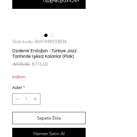
Stok kodu: 8697448933834
Özdemir Erdoğan - Türkiye Jazz
Tarihinde Işıksız Kalanlar (Plak)
Normal
İndirimli
 ₺970,00 
₺776,00
Fiyat
Fiyat
indirim
Adet
*
Sepete Ekle
Hemen Satın Al