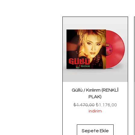
Güllü / Kırılırım (RENKLİ
PLAK)
Normal Fiyat
İndirimli Fiyat
₺1.470,00
₺1.176,00
indirim
Sepete Ekle