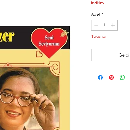
Fiyat
Fi
indirim
Adet
*
Tükendi
Geldi