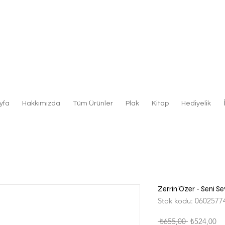
yfa
Hakkımızda
Tüm Ürünler
Plak
Kitap
Hediyelik
Zerrin Özer - Seni S
Stok kodu: 0602577
Normal
İn
 ₺655,00 
₺524,00