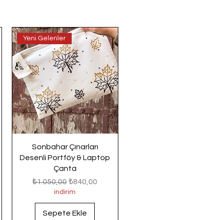
Yeni Gelenler
Sonbahar Çınarları
Desenli Portföy & Laptop
Çanta
Normal Fiyat
İndirimli Fiyat
₺1.050,00
₺840,00
indirim
Sepete Ekle