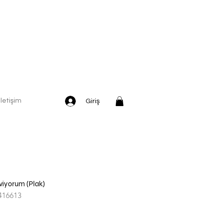
İletişim
Giriş
eviyorum (Plak)
416613
dirimli