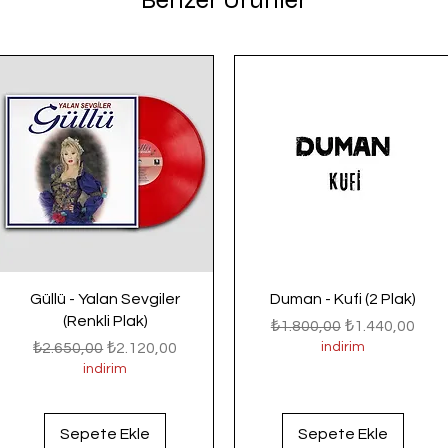
Benzer Ürünler
Güllü - Yalan Sevgiler
Duman - Kufi (2 Plak)
(Renkli Plak)
Normal Fiyat
İndirimli Fiyat
₺1.800,00
₺1.440,00
Normal Fiyat
İndirimli Fiyat
₺2.650,00
₺2.120,00
indirim
indirim
Sepete Ekle
Sepete Ekle