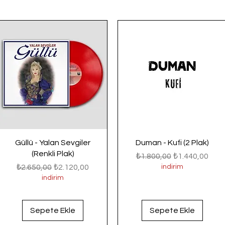
Güllü - Yalan Sevgiler
Duman - Kufi (2 Plak)
(Renkli Plak)
Normal Fiyat
İndirimli Fiyat
₺1.800,00
₺1.440,00
Normal Fiyat
İndirimli Fiyat
₺2.650,00
₺2.120,00
indirim
indirim
Sepete Ekle
Sepete Ekle