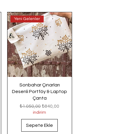
Yeni Gelenler
Sonbahar Çınarları
Desenli Portföy & Laptop
Çanta
Normal Fiyat
İndirimli Fiyat
₺1.050,00
₺840,00
indirim
Sepete Ekle