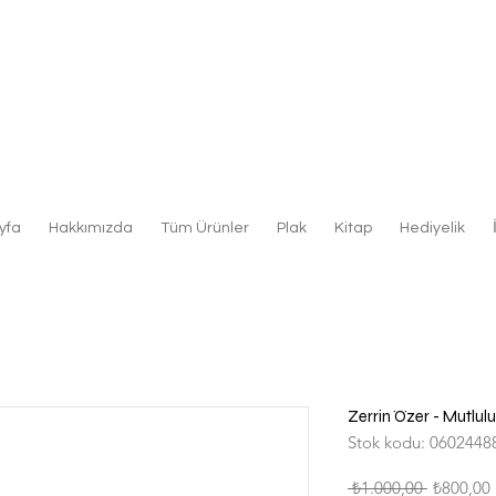
yfa
Hakkımızda
Tüm Ürünler
Plak
Kitap
Hediyelik
Zerrin Özer - Mutlulu
Stok kodu: 0602448
Normal
 ₺1.000,00 
₺800,00