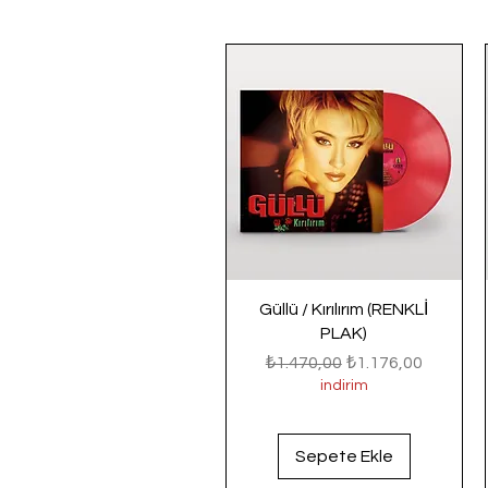
Güllü / Kırılırım (RENKLİ
PLAK)
Normal Fiyat
İndirimli Fiyat
₺1.470,00
₺1.176,00
indirim
Sepete Ekle