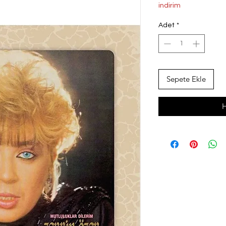
Fiyat
indirim
Adet
*
Sepete Ekle
H