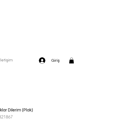
İletişim
Giriş
klar Dilerim (Plak)
821867
İndirimli