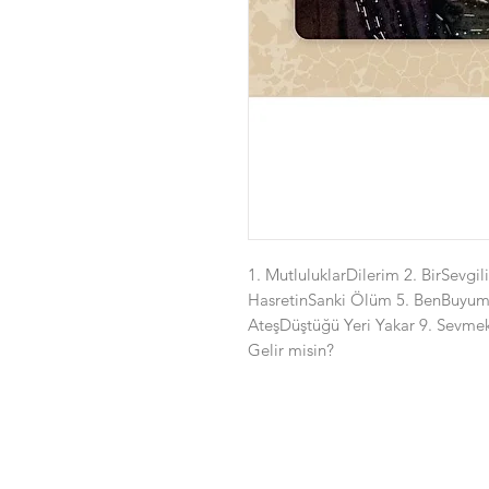
1. MutluluklarDilerim 2. BirSevgi
HasretinSanki Ölüm 5. BenBuyum 
AteşDüştüğü Yeri Yakar 9. Sev
Gelir misin?