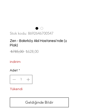
Stok kodu: 8692646700547
Zen - Bakırköy Akıl Hastanesi'nde (2
Plak)
Normal
İndirimli
 ₺785,00 
₺628,00
Fiyat
Fiyat
indirim
Adet
*
Tükendi
Geldiğinde Bildir