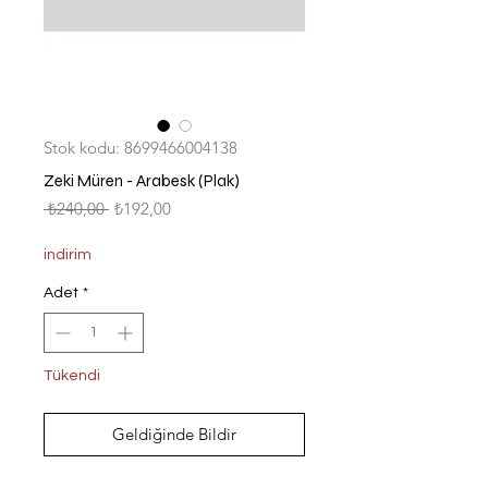
Stok kodu: 8699466004138
Zeki Müren - Arabesk (Plak)
Normal
İndirimli
 ₺240,00 
₺192,00
Fiyat
Fiyat
indirim
Adet
*
Tükendi
Geldiğinde Bildir