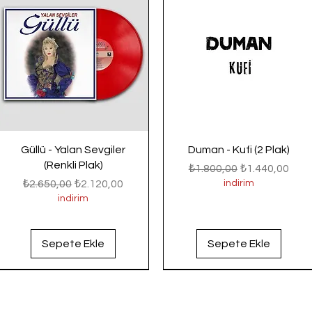
Güllü - Yalan Sevgiler
Duman - Kufi (2 Plak)
(Renkli Plak)
Normal Fiyat
İndirimli Fiyat
₺1.800,00
₺1.440,00
Normal Fiyat
İndirimli Fiyat
₺2.650,00
₺2.120,00
indirim
indirim
Sepete Ekle
Sepete Ekle
Yeni Gelenler
Yeni Gelenler
Yeni Gelenler
Yeni Gelenler
Yeni Gelenler
Yeni Gelenler