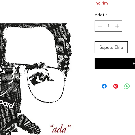
Fiyat
Fi
indirim
Adet
*
Sepete Ekle
H