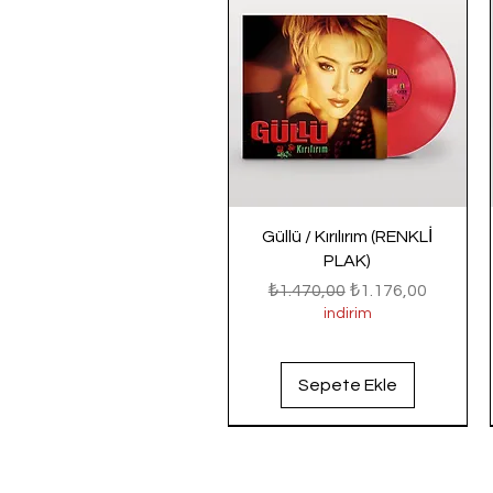
Güllü / Kırılırım (RENKLİ
PLAK)
Normal Fiyat
İndirimli Fiyat
₺1.470,00
₺1.176,00
indirim
Sepete Ekle
Yeni Gelenler
Yeni Gelenler
Yeni Gelenler