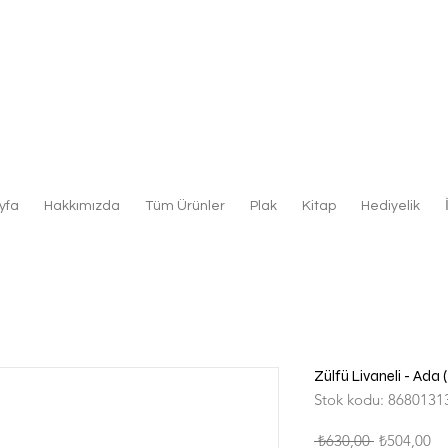
yfa
Hakkımızda
Tüm Ürünler
Plak
Kitap
Hediyelik
Zülfü Livaneli - Ada 
Stok kodu: 8680131
Normal
İn
 ₺630,00 
₺504,00