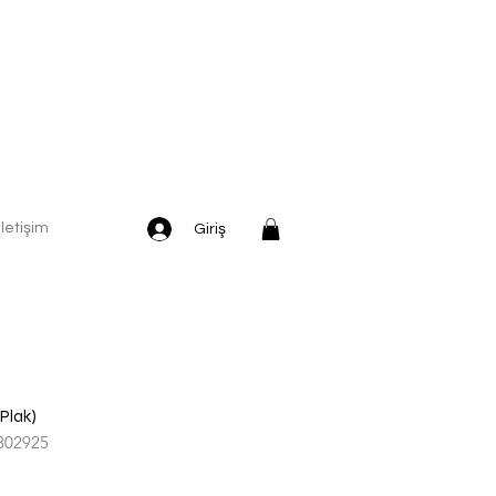
İletişim
Giriş
(Plak)
302925
dirimli