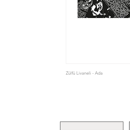
Zülfü Livaneli - Ada