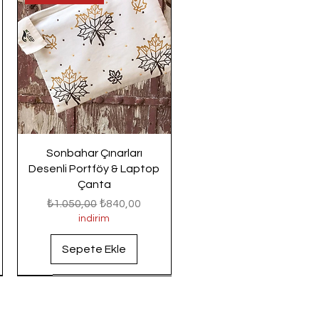
Sonbahar Çınarları
Desenli Portföy & Laptop
Çanta
Normal Fiyat
İndirimli Fiyat
₺1.050,00
₺840,00
indirim
Sepete Ekle
Yeni Gelenler
Yeni Gelenler
Yeni Gelenler