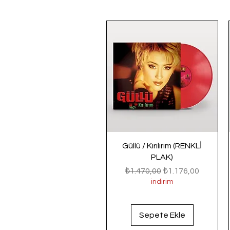
Güllü / Kırılırım (RENKLİ
PLAK)
Normal Fiyat
İndirimli Fiyat
₺1.470,00
₺1.176,00
indirim
Sepete Ekle