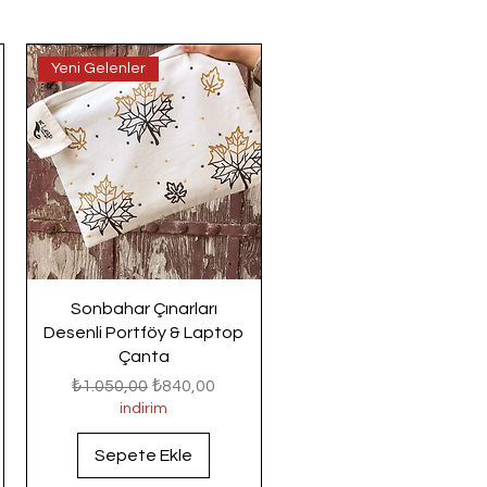
Yeni Gelenler
Sonbahar Çınarları
Desenli Portföy & Laptop
Çanta
Normal Fiyat
İndirimli Fiyat
₺1.050,00
₺840,00
indirim
Sepete Ekle