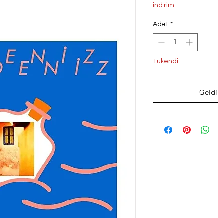
Fiyat
Fi
indirim
Adet
*
Tükendi
Geldi