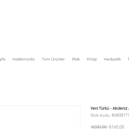
yfa
Hakkımızda
Tüm Ürünler
Plak
Kitap
Hediyelik
Yeni Türkü - Akdeniz
Stok kodu: 8680817
Normal
İn
 ₺200,00 
₺160,00