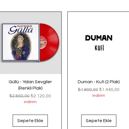
Güllü - Yalan Sevgiler
Duman - Kufi (2 Plak)
(Renkli Plak)
Normal Fiyat
İndirimli Fiyat
₺1.800,00
₺1.440,00
Normal Fiyat
İndirimli Fiyat
₺2.650,00
₺2.120,00
indirim
indirim
Sepete Ekle
Sepete Ekle