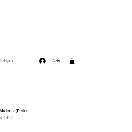
İletişim
Giriş
 Akdeniz (Plak)
501437
dirimli