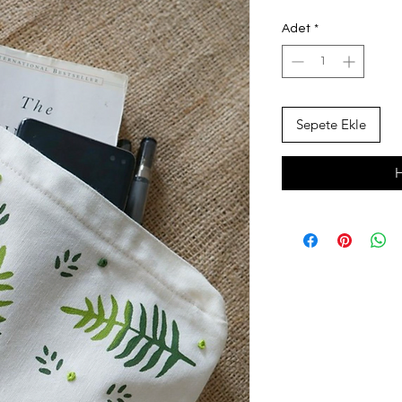
Adet
*
Sepete Ekle
H