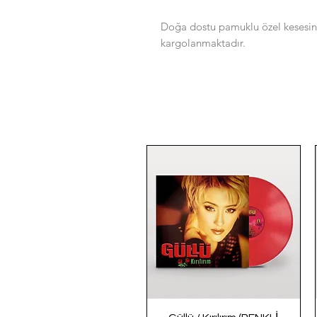
Doğa dostu pamuklu özel kesesin
kargolanmaktadır. ​​​​​​