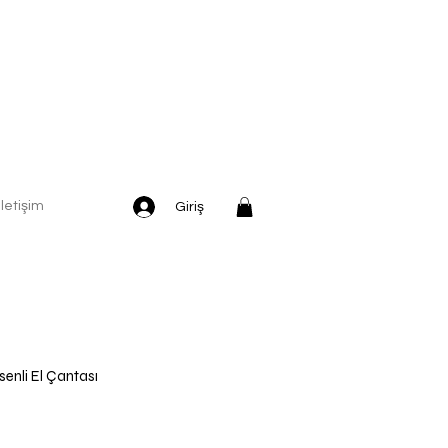
İletişim
Giriş
esenli El Çantası
dirimli
yat