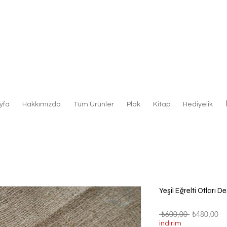
yfa
Hakkımızda
Tüm Ürünler
Plak
Kitap
Hediyelik
Yeşil Eğrelti Otları D
Normal
İn
 ₺600,00 
₺480,00
Fiyat
Fi
indirim