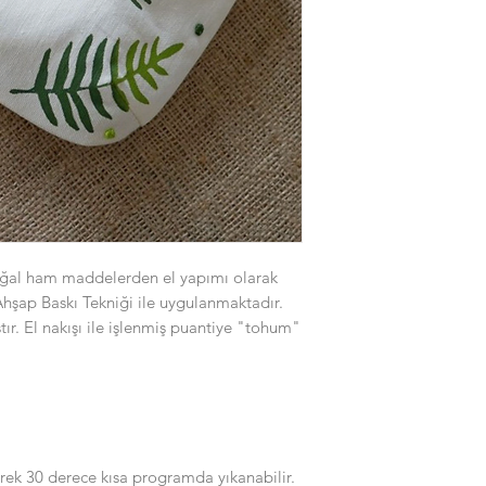
doğal ham maddelerden el yapımı olarak
 Ahşap Baskı Tekniği ile uygulanmaktadır.
tır. El nakışı ile işlenmiş puantiye "tohum"
rek 30 derece kısa programda yıkanabilir.