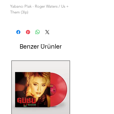
Yabancı Plak - Roger Waters / Us +
Them (3lp)
Benzer Ürünler