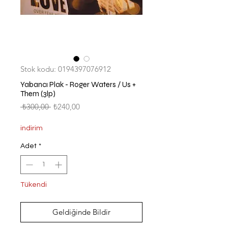
Stok kodu: 0194397076912
Yabancı Plak - Roger Waters / Us +
Them (3lp)
Normal
İndirimli
 ₺300,00 
₺240,00
Fiyat
Fiyat
indirim
Adet
*
Tükendi
Geldiğinde Bildir