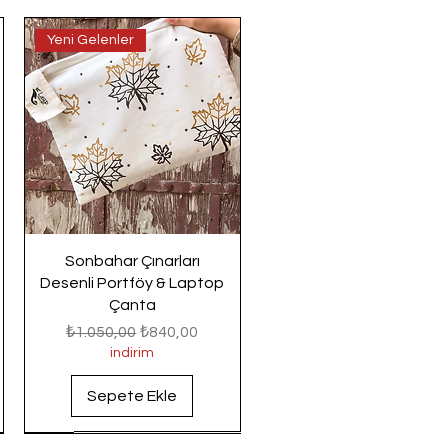
Yeni Gelenler
Sonbahar Çınarları
Desenli Portföy & Laptop
Çanta
Normal Fiyat
İndirimli Fiyat
₺1.050,00
₺840,00
indirim
Sepete Ekle