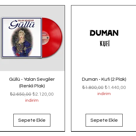
Güllü - Yalan Sevgiler
Duman - Kufi (2 Plak)
(Renkli Plak)
Normal Fiyat
İndirimli Fiyat
₺1.800,00
₺1.440,00
Normal Fiyat
İndirimli Fiyat
₺2.650,00
₺2.120,00
indirim
indirim
Sepete Ekle
Sepete Ekle