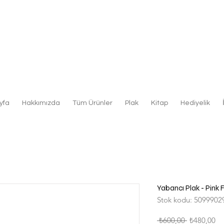
yfa
Hakkımızda
Tüm Ürünler
Plak
Kitap
Hediyelik
Yabancı Plak - Pink 
Stok kodu: 5099902
Normal
İn
 ₺600,00 
₺480,00