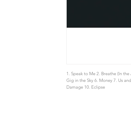
1. Speak to Me 2. Breathe (In the
Gig in the Sky 6. Money 7. Us an
Damage 10. Eclipse