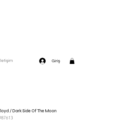
İletişim
Giriş
Floyd / Dark Side Of The Moon
987613
dirimli