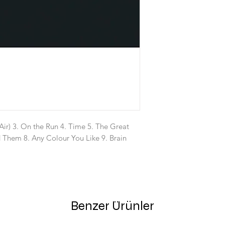
 Air) 3. On the Run 4. Time 5. The Great
d Them 8. Any Colour You Like 9. Brain
Benzer Ürünler