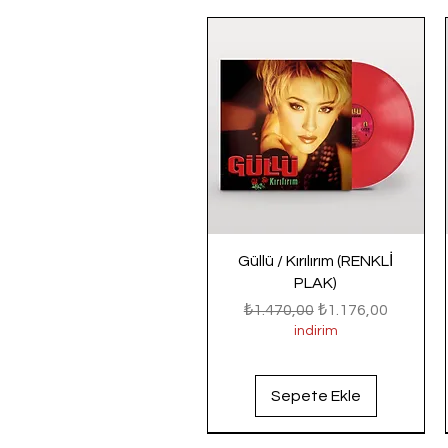
Güllü / Kırılırım (RENKLİ
PLAK)
Normal Fiyat
İndirimli Fiyat
₺1.470,00
₺1.176,00
indirim
Sepete Ekle