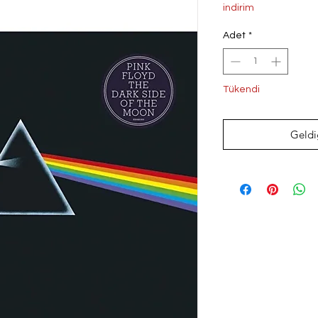
Fiyat
Fi
indirim
Adet
*
Tükendi
Geldi