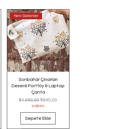
Yeni Gelenler
Sonbahar Çınarları
Desenli Portföy & Laptop
Çanta
Normal Fiyat
İndirimli Fiyat
₺1.050,00
₺840,00
indirim
Sepete Ekle