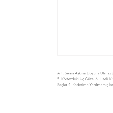
A 1. Senin Aşkına Doyum Olmaz 2.
5. Körfezdeki Uç Güzel 6. Liseli Kı
Saçlar 4. Kaderime Yazılmamış İs