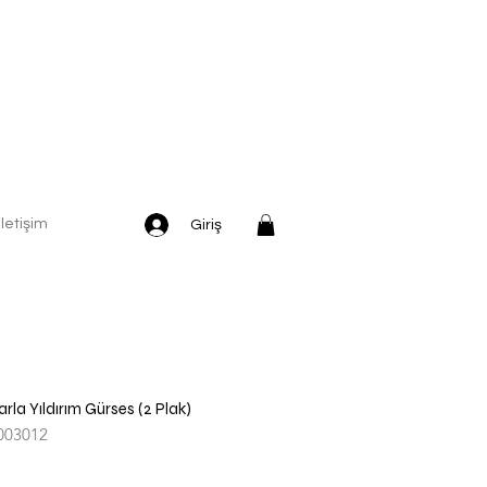
İletişim
Giriş
arla Yıldırım Gürses (2 Plak)
003012
dirimli