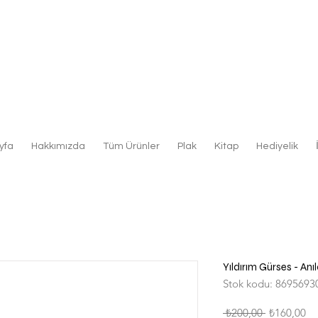
yfa
Hakkımızda
Tüm Ürünler
Plak
Kitap
Hediyelik
Yıldırım Gürses - Anıl
Stok kodu: 8695693
Normal
İn
 ₺200,00 
₺160,00