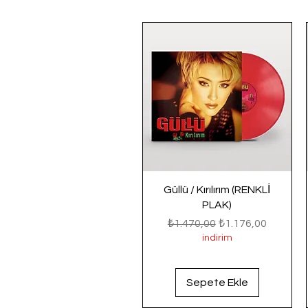
Güllü / Kırılırım (RENKLİ
PLAK)
Normal Fiyat
İndirimli Fiyat
₺1.470,00
₺1.176,00
indirim
Sepete Ekle