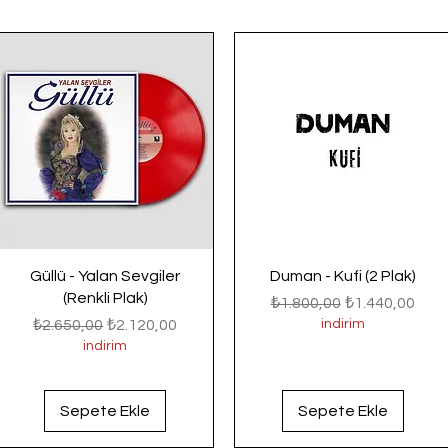
Güllü - Yalan Sevgiler
Duman - Kufi (2 Plak)
(Renkli Plak)
Normal Fiyat
İndirimli Fiyat
₺1.800,00
₺1.440,00
Normal Fiyat
İndirimli Fiyat
₺2.650,00
₺2.120,00
indirim
indirim
Sepete Ekle
Sepete Ekle