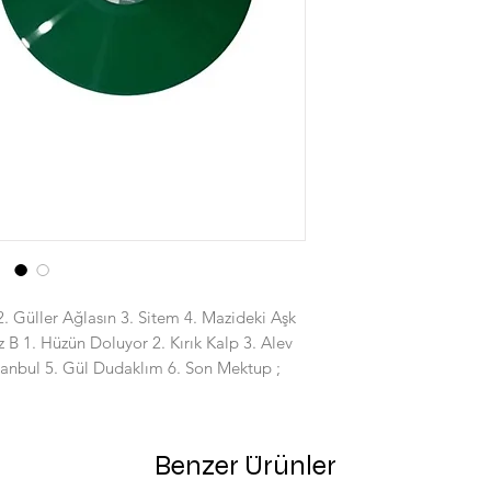
 Güller Ağlasın 3. Sitem 4. Mazideki Aşk 
z B 1. Hüzün Doluyor 2. Kırık Kalp 3. Alev 
tanbul 5. Gül Dudaklım 6. Son Mektup ;
Benzer Ürünler