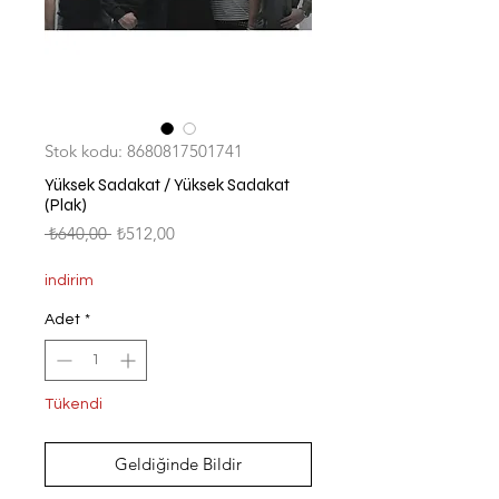
Stok kodu: 8680817501741
Yüksek Sadakat / Yüksek Sadakat
(Plak)
Normal
İndirimli
 ₺640,00 
₺512,00
Fiyat
Fiyat
indirim
Adet
*
Tükendi
Geldiğinde Bildir