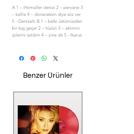
A 1 – ihtimaller denizi 2 – pervane 3
– kafile 4 – döneceksin diye söz ver
5 - Denizaltı B 1 – belki üstümüzden
bir kuş geçer 2 – hüzün 3 – aklımın
iplerini saldım 4 – yine de 5 - Ikarus
Benzer Ürünler