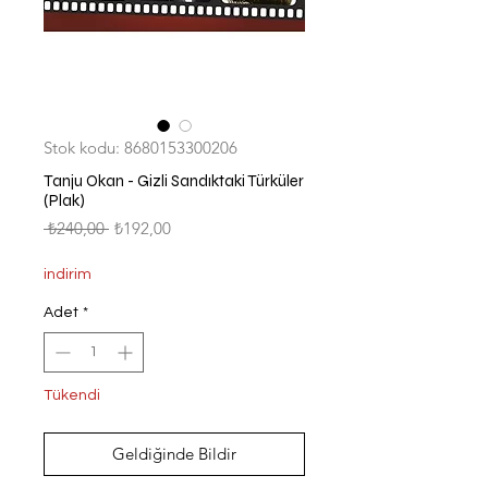
Stok kodu: 8680153300206
Tanju Okan - Gizli Sandıktaki Türküler
(Plak)
Normal
İndirimli
 ₺240,00 
₺192,00
Fiyat
Fiyat
indirim
Adet
*
Tükendi
Geldiğinde Bildir