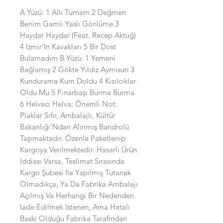
A Yüzü: 1 Allı Turnam 2 Değmen
Benim Gamlı Yaslı Gönlüme 3
Haydar Haydar (Feat. Recep Aktuğ)
4 Izmir'In Kavakları 5 Bir Dost
Bulamadım B Yüzü: 1 Yemeni
Bağlamış 2 Gökte Yıldız Aymisun 3
Kundurama Kum Doldu 4 Kızılcıklar
Oldu Mu 5 Pınarbaşı Burma Burma
6 Helvacı Helva; Önemli Not:
Plaklar Sıfır, Ambalajlı, Kültür
Bakanlığı'Ndan Alınmış Bandrolü
Taşımaktadır. Özenle Paketlenip
Kargoya Verilmektedir. Hasarlı Ürün
Iddiası Varsa, Teslimat Sırasında
Kargo Şubesi Ile Yapılmış Tutanak
Olmadıkça, Ya Da Fabrika Ambalajı
Açılmış Ve Herhangi Bir Nedenden
Iade Edilmek Istenen, Ama Hatalı
Baskı Olduğu Fabrika Tarafından