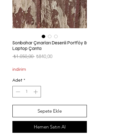
Sonbahar Çınarları Desenli Portföy &
Laptop Çanta
Normal
İndirimli
 ₺1.050,00 
₺840,00
Fiyat
Fiyat
indirim
Adet
*
Sepete Ekle
Hemen Satın Al