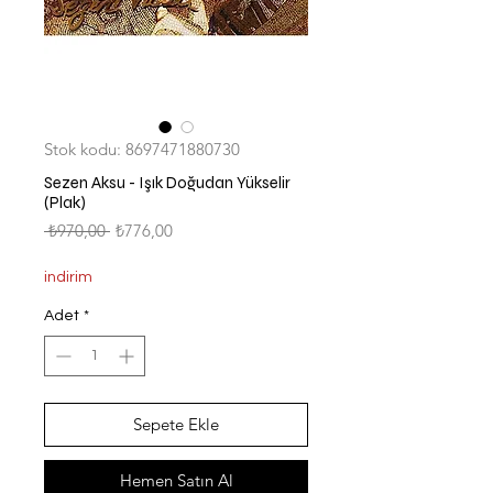
Stok kodu: 8697471880730
Sezen Aksu - Işık Doğudan Yükselir
(Plak)
Normal
İndirimli
 ₺970,00 
₺776,00
Fiyat
Fiyat
indirim
Adet
*
Sepete Ekle
Hemen Satın Al