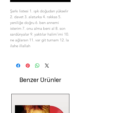
Şarkı listesi 1. ışık doğudan yükselir
2. davet 3. alaturka 4. rakkas 5.
yeniliğe doğru 6. ben annemi
isterim 7. onu alma beni al 8. son
sardünyalar 9. yaktılar halim’imi 10.
ne ağlarsın 11. var git turnam 12. la
ilahe illallah
Benzer Ürünler