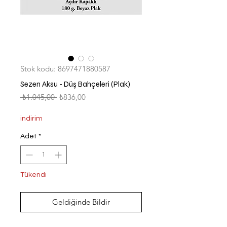
Stok kodu: 8697471880587
Sezen Aksu - Düş Bahçeleri (Plak)
Normal
İndirimli
 ₺1.045,00 
₺836,00
Fiyat
Fiyat
indirim
Adet
*
Tükendi
Geldiğinde Bildir