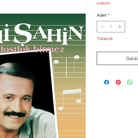
Fiyat
Fi
indirim
Adet
*
Tükendi
Geldi