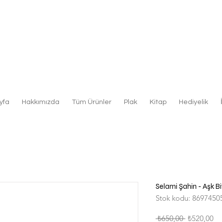
yfa
Hakkımızda
Tüm Ürünler
Plak
Kitap
Hediyelik
Selami Şahin - Aşk Bi
Stok kodu: 8697450
Normal
İn
 ₺650,00 
₺520,00