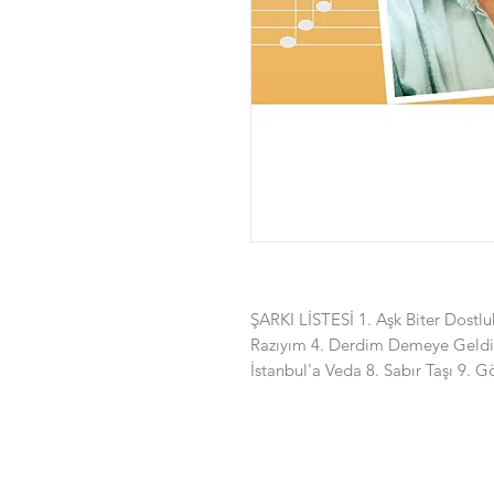
ŞARKI LİSTESİ 1. Aşk Biter Dostl
Razıyım 4. Derdim Demeye Geldim 
İstanbul'a Veda 8. Sabır Taşı 9. G