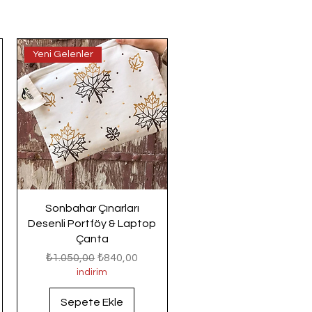
Yeni Gelenler
Sonbahar Çınarları
Desenli Portföy & Laptop
Çanta
Normal Fiyat
İndirimli Fiyat
₺1.050,00
₺840,00
indirim
Sepete Ekle