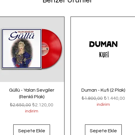
Benzer Ürünler
Güllü - Yalan Sevgiler
Duman - Kufi (2 Plak)
(Renkli Plak)
Normal Fiyat
İndirimli Fiyat
₺1.800,00
₺1.440,00
Normal Fiyat
İndirimli Fiyat
₺2.650,00
₺2.120,00
indirim
indirim
Sepete Ekle
Sepete Ekle