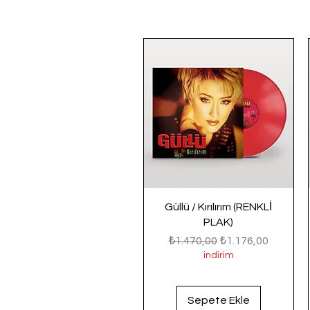
Güllü / Kırılırım (RENKLİ
PLAK)
Normal Fiyat
İndirimli Fiyat
₺1.470,00
₺1.176,00
indirim
Sepete Ekle