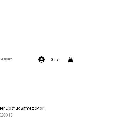
İletişim
Giriş
ter Dostluk Bitmez (Plak)
520015
dirimli