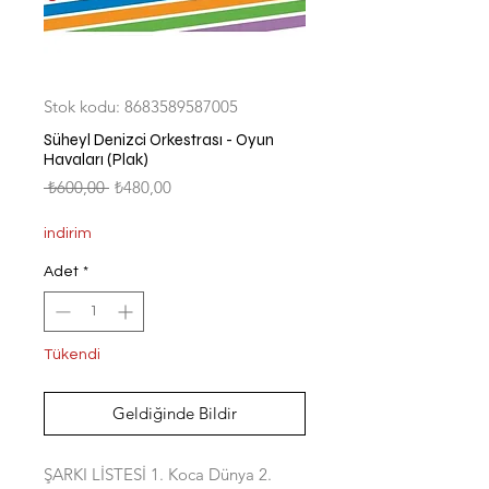
Stok kodu: 8683589587005
Süheyl Denizci Orkestrası - Oyun
Havaları (Plak)
Normal
İndirimli
 ₺600,00 
₺480,00
Fiyat
Fiyat
indirim
Adet
*
Tükendi
Geldiğinde Bildir
ŞARKI LİSTESİ 1. Koca Dünya 2.