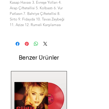
Kasap Havası 3. Evreşe Yolları 4.
Arap Çiftetellisi 5. Kolbastı 6. Vur
Patlasın 7. Bahriye Çiftetellisi 8.
Sirto 9. Fidayda 10. Tavas Zeybeği
11. Azize 12. Rumeli Karşılaması
Benzer Ürünler