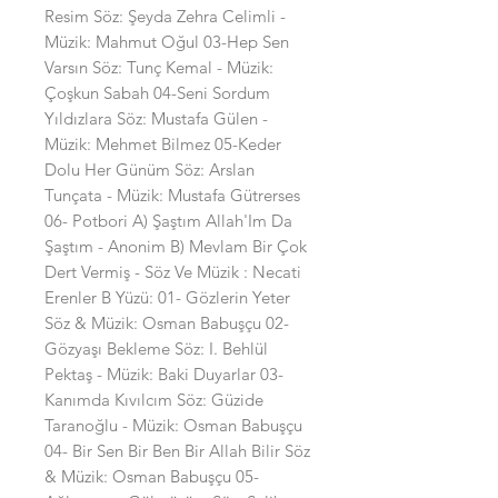
Resim Söz: Şeyda Zehra Celimli -
Müzik: Mahmut Oğul 03-Hep Sen
Varsın Söz: Tunç Kemal - Müzik:
Çoşkun Sabah 04-Seni Sordum
Yıldızlara Söz: Mustafa Gülen -
Müzik: Mehmet Bilmez 05-Keder
Dolu Her Günüm Söz: Arslan
Tunçata - Müzik: Mustafa Gütrerses
06- Potbori A) Şaştım Allah'Im Da
Şaştım - Anonim B) Mevlam Bir Çok
Dert Vermiş - Söz Ve Müzik : Necati
Erenler B Yüzü: 01- Gözlerin Yeter
Söz & Müzik: Osman Babuşçu 02-
Gözyaşı Bekleme Söz: I. Behlül
Pektaş - Müzik: Baki Duyarlar 03-
Kanımda Kıvılcım Söz: Güzide
Taranoğlu - Müzik: Osman Babuşçu
04- Bir Sen Bir Ben Bir Allah Bilir Söz
& Müzik: Osman Babuşçu 05-