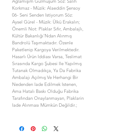
Ağlamışım Gülmüşüm Söz: Salih
Korkmaz - Müzik: Alaeddin Şensoy
06- Seni Senden Istiyorum Söz:
Aysel Gürel - Müzik: Ülkü Erakalın;
Önemli Not: Plaklar Sıfır, Ambalajlı,
Kültür Bakanlığı'Ndan Alınmış
Bandrolü Taşımaktadır. Özenle
Paketlenip Kargoya Verilmektedir.
Hasarlı Ürün Iddiası Varsa, Teslimat
Sırasında Kargo Şubesi Ile Yapılmış
Tutanak Olmadıkça, Ya Da Fabrika
Ambalajı Açılmış Ve Herhangi Bir
Nedenden Iade Edilmek Istenen,
Ama Hatalı Baskı Olduğu Fabrika
Tarafından Onaylanmayan, Plaklarin
Iade Alınması Mümkün Değildir.;