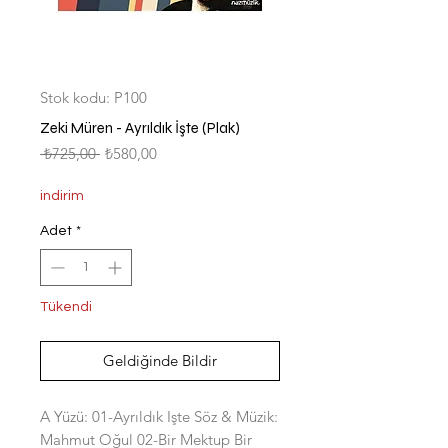
Stok kodu: P100
Zeki Müren - Ayrıldık İşte (Plak)
Normal
İndirimli
 ₺725,00 
₺580,00
Fiyat
Fiyat
indirim
Adet
*
Tükendi
Geldiğinde Bildir
A Yüzü: 01-Ayrıldık Işte Söz & Müzik:
Mahmut Oğul 02-Bir Mektup Bir