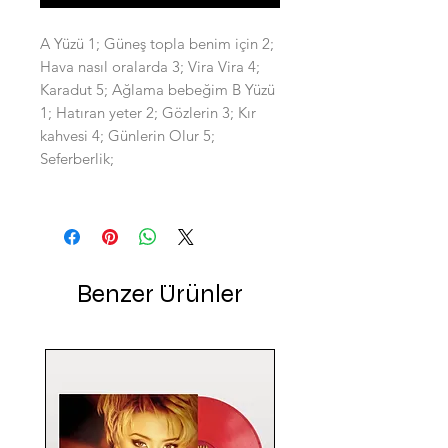
A Yüzü 1; Güneş topla benim için 2;
Hava nasıl oralarda 3; Vira Vira 4;
Karadut 5; Ağlama bebeğim B Yüzü
1; Hatıran yeter 2; Gözlerin 3; Kır
kahvesi 4; Günlerin Olur 5;
Seferberlik;
Benzer Ürünler