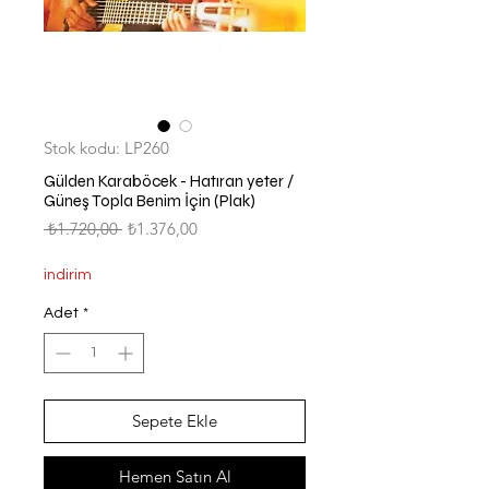
Stok kodu: LP260
Gülden Karaböcek - Hatıran yeter /
Güneş Topla Benim İçin (Plak)
Normal
İndirimli
 ₺1.720,00 
₺1.376,00
Fiyat
Fiyat
indirim
Adet
*
Sepete Ekle
Hemen Satın Al