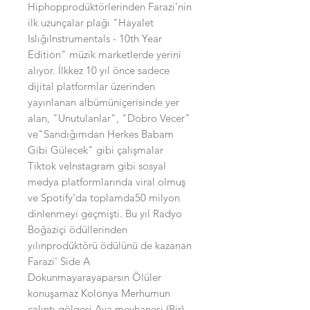
Hiphopprodüktörlerinden Farazi'nin
ilk uzunçalar plağı "Hayalet
IslığıInstrumentals - 10th Year
Edition" müzik marketlerde yerini
alıyor. İlkkez 10 yıl önce sadece
dijital platformlar üzerinden
yayınlanan albümüniçerisinde yer
alan, "Unutulanlar", "Dobro Vecer"
ve"Sandığımdan Herkes Babam
Gibi Gülecek" gibi çalışmalar
Tiktok veInstagram gibi sosyal
medya platformlarında viral olmuş
ve Spotify'da toplamda50 milyon
dinlenmeyi geçmişti. Bu yıl Radyo
Boğaziçi ödüllerinden
yılınprodüktörü ödülünü de kazanan
Farazi' Side A
Dokunmayarayaparsın Ölüler
konuşamaz Kolonya Merhumun
çalıntı gölgesi Aya meyhanesi (Bir)