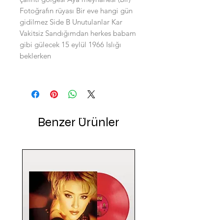
Fotoğrafın rüyası Bir eve hangi gün
gidilmez Side B Unutulanlar Kar
Vakitsiz Sandığımdan herkes babam
gibi gülecek 15 eylül 1966 Islığı
beklerken
Benzer Ürünler