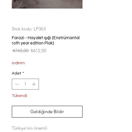
Stok kodu: LP363
Farazi - Hayalet ışığı (Enstrümantal
10th year edition Plak)
Normal
İndirimli
 ₺765,00 
₺612,00
Fiyat
Fiyat
indirim
Adet
*
Tükendi
Geldiğinde Bildir
Türkiye'nin önemli