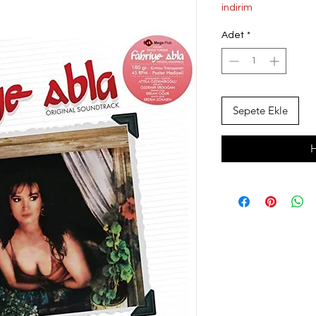
Fiyat
Fi
indirim
Adet
*
Sepete Ekle
H