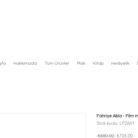
yfa
Hakkımızda
Tüm Ürünler
Plak
Kitap
Hediyelik
Fahriye Abla - Film m
Stok kodu: LP2661
Normal
İn
 ₺880,00 
₺704,00