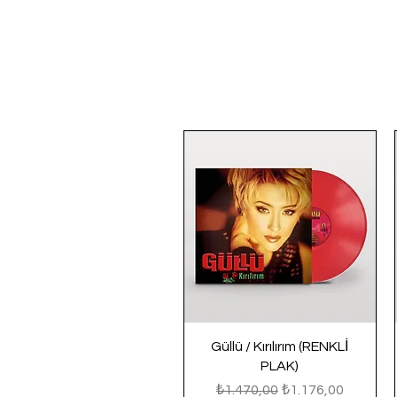
Güllü / Kırılırım (RENKLİ
PLAK)
Normal Fiyat
İndirimli Fiyat
₺1.470,00
₺1.176,00