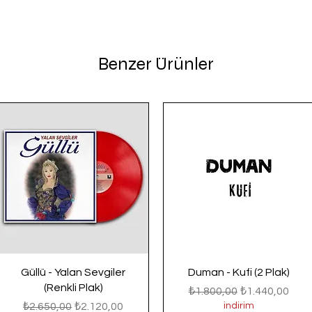
Benzer Ürünler
Güllü - Yalan Sevgiler
Duman - Kufi (2 Plak)
(Renkli Plak)
Normal Fiyat
İndirimli Fiyat
₺1.800,00
₺1.440,00
Normal Fiyat
İndirimli Fiyat
₺2.650,00
₺2.120,00
indirim