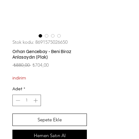
Stok kodu: 8691575026650
Orhan Gencebay - Beni Biraz
Anlasaydın (Plak)
Normal
İndirimli
 ₺880,00 
₺704,00
Fiyat
Fiyat
indirim
Adet
*
Sepete Ekle
Hemen Satın Al