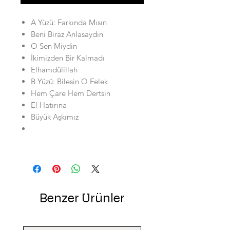
A Yüzü: Farkında Mısın
Beni Biraz Anlasaydın
O Sen Miydin
İkimizden Bir Kalmadı
Elhamdülillah
B Yüzü: Bilesin O Felek
Hem Çare Hem Dertsin
El Hatırına
Büyük Aşkımız
Benzer Ürünler